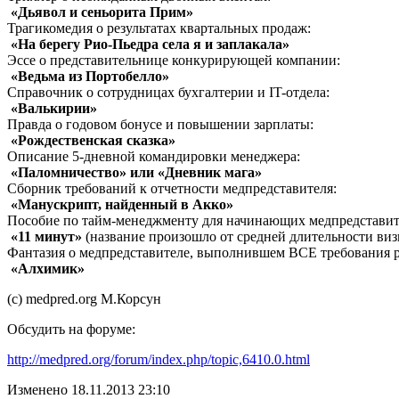
«Дьявол и сеньорита Прим»
Трагикомедия о результатах квартальных продаж:
«На берегу Рио-Пьедра села я и заплакала»
Эссе о представительнице конкурирующей компании:
«Ведьма из Портобелло»
Справочник о сотрудницах бухгалтерии и IT-отдела:
«Валькирии»
Правда о годовом бонусе и повышении зарплаты:
«Рождественская сказка»
Описание 5-дневной командировки менеджера:
«Паломничество» или «Дневник мага»
Сборник требований к отчетности медпредставителя:
«Манускрипт, найденный в Акко»
Пособие по тайм-менеджменту для начинающих медпредставит
«11 минут»
(название произошло от средней длительности визи
Фантазия о медпредставителе, выполнившем ВСЕ требования р
«Алхимик»
(c) medpred.org М.Корсун
Обсудить на форуме:
http://medpred.org/forum/index.php/topic,6410.0.html
Изменено 18.11.2013 23:10