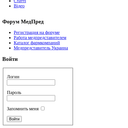
Статті
Відео
Форум
МедПред
Регистрация на форуме
Работа медпредставителем
Каталог фармкомпаний
Медпредставитель Украина
Войти
Логин
Пароль
Запомнить меня