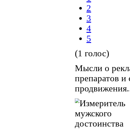
2
3
4
5
(1 голос)
Мысли о рекл
препаратов и
продвижения..