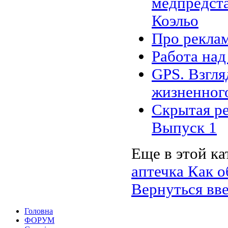
медпредста
Коэльо
Про реклам
Работа на
GPS. Взгля
жизненног
Скрытая ре
Выпуск 1
Еще в этой ка
аптечка
Как о
Вернуться вв
Головна
ФОРУМ