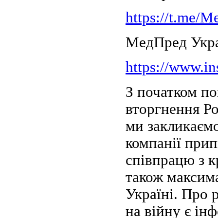
https://t.me/
МедПред Украї
https://www.i
З початком п
вторгнення Ро
ми закликаєм
компанії прип
співпрацю з к
також максим
Україні. Про 
на війну є ін