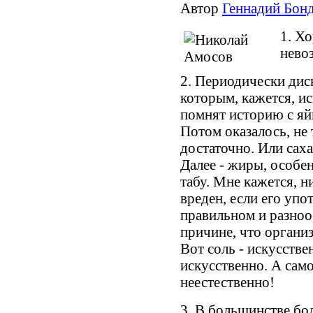
Автор
Геннадий Бонд
1. Х
нево
2. Периодически дис
которым, кажется, и
помнят историю с яйц
Потом оказалось, не 
достаточно. Или сахар
Далее - жиры, особе
табу. Мне кажется, н
вреден, если его упо
правильном и разноо
причине, что органи
Вот соль - искусстве
искусственно. А само
неестественно!
3. В большинстве бол