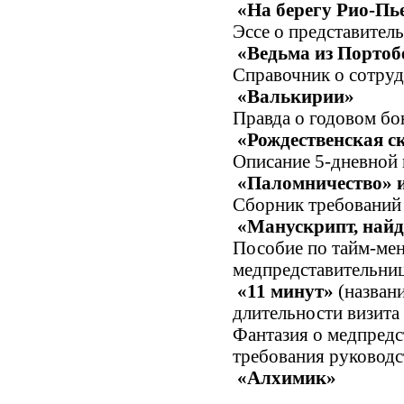
«На берегу Рио-Пье
Эссе о представите
«Ведьма из Портоб
Справочник о сотруд
«Валькирии»
Правда о годовом бо
«Рождественская с
Описание 5-дневной
«Паломничество» 
Сборник требований 
«Манускрипт, най
Пособие по тайм-ме
медпредставительниц
«11 минут»
(назван
длительности визита 
Фантазия о медпред
требования руководс
«Алхимик»