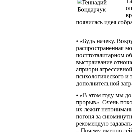
Та
ош
вр
появилась идея собр
• «Будь начеку. Вокр
распространенная мо
посттоталитарном об
выстраивание отноше
априори агрессивной
психологического и 
дополнительной затр
• «В этом году мы д
прорыв». Очень похо
их лежит непонимани
погоня за сиюминутн
рекомендую задавать
– Почему именно сей