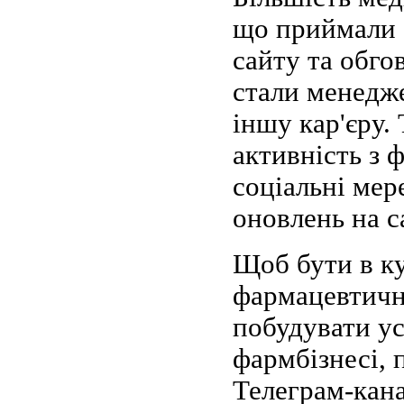
що приймали а
сайту та обго
стали менедж
іншу кар'єру.
активність з 
соціальні мер
оновлень на с
Щоб бути в ку
фармацевтичн
побудувати ус
фармбізнесі, 
Телеграм-кана