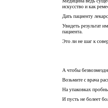
Медицина ведь сущес
искусство и как реме
Дать пациенту лекар
Увидеть результат им
пациента.
Это ли н
е
шаг к сове
А чтобы безвозмездн
Возьмите с врача рас
На упаковках пробны
И пу
с
ть не болеет бо